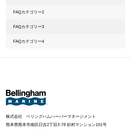
FAQカテゴリー2
FAQカテゴリー3
FAQカテゴリー4
株式会社 ベリングハムハーバーマネージメント
熊本県熊本市南区日吉2丁目3-78 杉村マンション101号